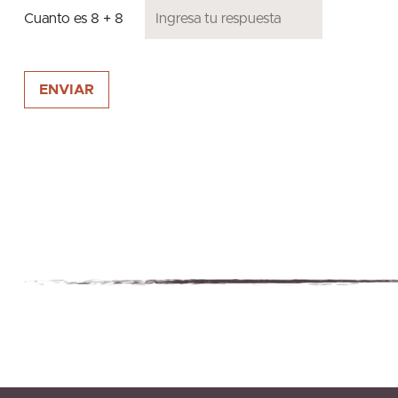
Cuanto es
8
+
8