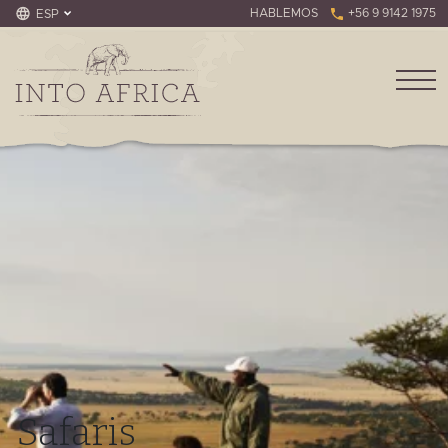
HABLEMOS
+56 9 9142 1975
ESP
Safaris