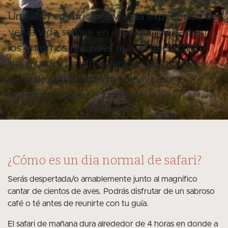
Un safari en África es vivir la experiencia de
ver la vida salvaje en absoluta libertad en
los entornos naturales más espectaculares
del mundo. La atmósfera de privacidad,
naturaleza y paz permiten vivir en
encuentro cada segundo del viaje.
¿Cómo es un dia normal de safari?
Serás despertada/o amablemente junto al magnífico
cantar de cientos de aves. Podrás disfrutar de un sabroso
café o té antes de reunirte con tu guía.
El safari de mañana dura alrededor de 4 horas en donde a