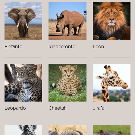
Elefante
Rinoceronte
León
Leopardo
Cheetah
Jirafa