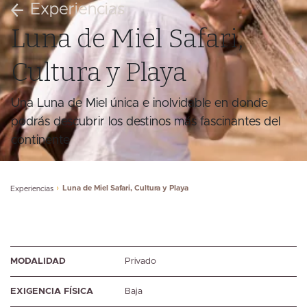
Experiencias
Luna de Miel Safari,
Cultura y Playa
Una Luna de Miel única e inolvidable en donde
podrás descubrir los destinos más fascinantes del
continente
Luna de Miel Safari, Cultura y Playa
Experiencias
MODALIDAD
Privado
EXIGENCIA FÍSICA
Baja