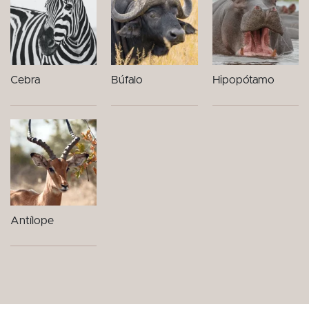
Cebra
Búfalo
Hipopótamo
Antílope