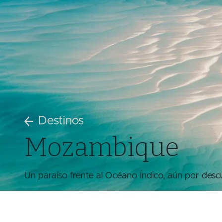
Destinos
Mozambique
Un paraíso frente al Océano Índico, aún por descu