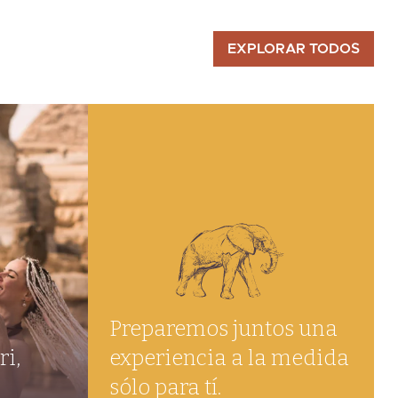
EXPLORAR TODOS
Preparemos juntos una
ri,
experiencia a la medida
sólo para tí.