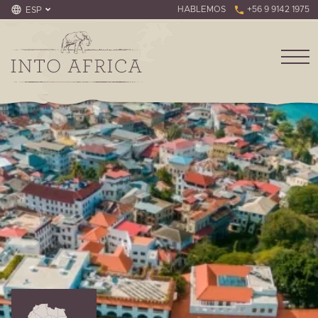
HABLEMOS
+56 9 9142 1975
ESP